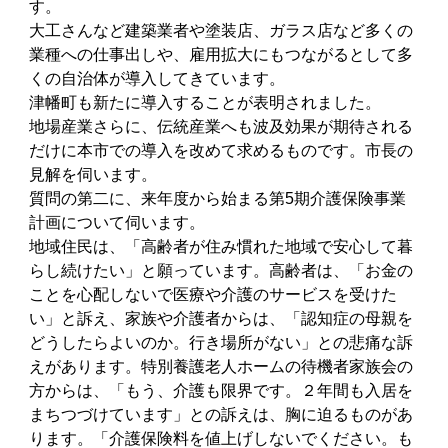
す。
大工さんなど建築業者や塗装店、ガラス店など多くの
業種への仕事出しや、雇用拡大にもつながるとして多
くの自治体が導入してきています。
津幡町も新たに導入することが表明されました。
地場産業さらに、伝統産業へも波及効果が期待される
だけに本市での導入を改めて求めるものです。市長の
見解を伺います。
質問の第二に、来年度から始まる第5期介護保険事業
計画について伺います。
地域住民は、「高齢者が住み慣れた地域で安心して暮
らし続けたい」と願っています。高齢者は、「お金の
ことを心配しないで医療や介護のサービスを受けた
い」と訴え、家族や介護者からは、「認知症の母親を
どうしたらよいのか。行き場所がない」との悲痛な訴
えがあります。特別養護老人ホームの待機者家族会の
方からは、「もう、介護も限界です。２年間も入居を
まちつづけています」との訴えは、胸に迫るものがあ
ります。「介護保険料を値上げしないでください。も