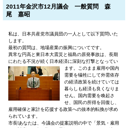
2011年金沢市12月議会 一般質問 森
尾 嘉昭
私は、日本共産党市議員団の一人として以下質問いた
します。
最初の質問は、地場産業の振興についてです。
異常な円高と東日本大震災と福島の原発事故は、長期
にわたる不況が続く日本経済に深刻な打撃となってい
ます。こ
のまま雇用や国内
需要を犠牲にして外需依存
の経済政策を続けていては
暮らしも経済も良くなりま
せん。国内需要を喚起さ
せ、国民の所得を回復し、
雇用確保と家計を応援する政策への抜本的転換が求め
られています。
市長!あなたは、今議会の提案説明の中で「景気・雇用