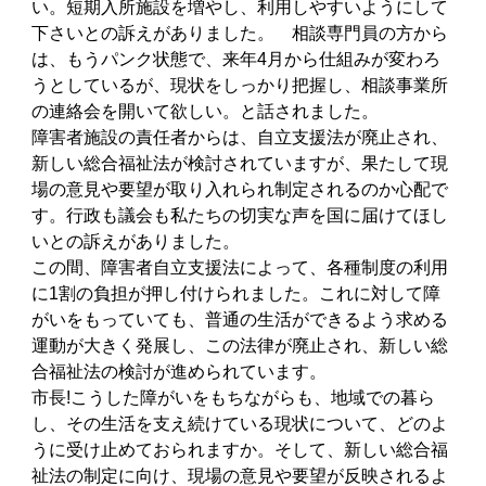
い。短期入所施設を増やし、利用しやすいようにして
下さいとの訴えがありました。 相談専門員の方から
は、もうパンク状態で、来年4月から仕組みが変わろ
うとしているが、現状をしっかり把握し、相談事業所
の連絡会を開いて欲しい。と話されました。
障害者施設の責任者からは、自立支援法が廃止され、
新しい総合福祉法が検討されていますが、果たして現
場の意見や要望が取り入れられ制定されるのか心配で
す。行政も議会も私たちの切実な声を国に届けてほし
いとの訴えがありました。
この間、障害者自立支援法によって、各種制度の利用
に1割の負担が押し付けられました。これに対して障
がいをもっていても、普通の生活ができるよう求める
運動が大きく発展し、この法律が廃止され、新しい総
合福祉法の検討が進められています。
市長!こうした障がいをもちながらも、地域での暮ら
し、その生活を支え続けている現状について、どのよ
うに受け止めておられますか。そして、新しい総合福
祉法の制定に向け、現場の意見や要望が反映されるよ