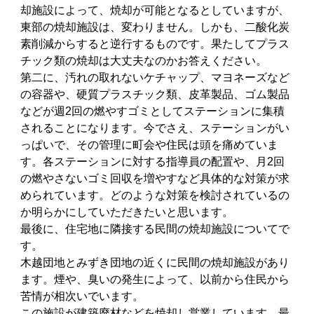
却施設によって、焼却が可能となるとしていますが、
東部の焼却施設は、変わりません。しかも、二酸化炭
素削減からすると逆行するものです。果たしてプラス
チック類の焼却は大丈夫なのかお答えください。
第二に、汚れの取れないケチャップ、マヨネーズなど
の容器や、硬質プラスチック類、皮革製品、ゴム製品
などが週2回の燃やすゴミとしてステーションに集積
されることになります。今でさえ、ステーションがい
っぱいで、その管理に町会や住民は頭を痛めていま
す。各ステーションに対する指導員の配置や、月2回
の燃やさないゴミ回収を増やすなど具体的な対策が求
められています。どのような対策を検討されているの
か明らかにしていただきたいと思います。
最後に、住宅地に隣接する民間の焼却施設についてで
す。
木越団地とみずき団地の近くに民間の焼却施設があり
ます。煙や、臭いの発生によって、以前から住民から
苦情が相次いでいます。
この施設が建築廃材などを焼却し営業しています。最