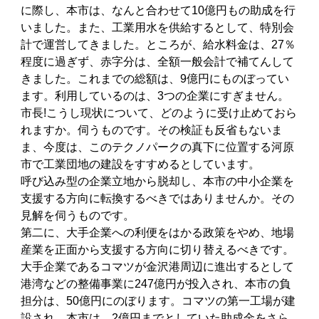
に際し、本市は、なんと合わせて10億円もの助成を行
いました。また、工業用水を供給するとして、特別会
計で運営してきました。ところが、給水料金は、27％
程度に過ぎず、赤字分は、全額一般会計で補てんして
きました。これまでの総額は、9億円にものぼってい
ます。利用しているのは、3つの企業にすぎません。
市長!こうし現状について、どのように受け止めておら
れますか。伺うものです。その検証も反省もないま
ま、今度は、このテクノパークの真下に位置する河原
市で工業団地の建設をすすめるとしています。
呼び込み型の企業立地から脱却し、本市の中小企業を
支援する方向に転換するべきではありませんか。その
見解を伺うものです。
第二に、大手企業への利便をはかる政策をやめ、地場
産業を正面から支援する方向に切り替えるべきです。
大手企業であるコマツが金沢港周辺に進出するとして
港湾などの整備事業に247億円が投入され、本市の負
担分は、50億円にのぼります。コマツの第一工場が建
設され、本市は、2億円までとしていた助成金をさら