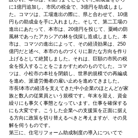
に1億円追加し、市民の税金で、3億円を助成しまし
た。コマツは、工場進出の際に、県と合わせて、10億
円もの助成金を手に入れました。そして、第二工場の
進出にあたって、本市は、20億円を投じて、粟崎の防
風林であったアカシアの林を伐採し造成しました。本
市は、コマツの進出によって、その経済効果は、250
億円だと述べ、本市のものづくりに新たな方向を作り
上げるとして絶賛しました。それは、巨額の市民の税
金を投入することをごまかすためのものでした。コマ
ツは、小松市の本社を閉鎖し、世界的規模での再編成
を進め、派遣労働者の雇い止めを進めてきました。
市長!本市の経済を支えてきた中小企業のほとんどが家
族と数人の従業員という規模です。年末を迎え、資金
繰りにも事欠く事態となっています。仕事を確保する
にも大変です。こうした企業への支援策を正面に据え
る方向に政策を切り替えるべきと考えますが、その見
解を伺うものです。
第三に、住宅リフォーム助成制度の導入についてで