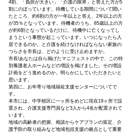
4割、「負担が大きい」「介護の限界」と答えた方が5
割にのぼっています。待機している期間について聞い
たところ、約6割の方が一年以上と答え、2年以上の方
が35％となっています。待機者のうち、85歳以上の方
が約6割となっているだけに、待機中に亡くなってし
まうという事態が起こっています。いつになったら入
居できるのか。と介護を続けなければならない家族の
つらさを市長は、どのように受け止めますか。
市長!あなたは自ら掲げたマニフェストの中で、この特
別養護老人ホームなどの増設を掲げました。その増設
計画をどう進めるのか。明らかにしていただきたいと
思います。
第四に、お年寄り地域福祉支援センターについてで
す。
本市には、中学校区に一ヶ所をめどに現在19ヶ所で設
置され、介護支援専門員など3人から4名が配置されて
います。
地域の高齢者の把握、相談からケアプランの策定、介
護予防の取り組みなど地域包括支援の拠点として重要