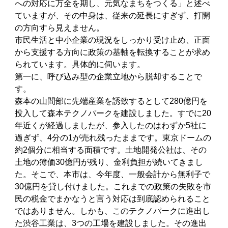
への対応に万全を期し、元気なまちをつくる」と述べ
ていますが、その中身は、従来の延長にすぎず、打開
の方向すら見えません。
市民生活と中小企業の現況をしっかり受け止め、正面
から支援する方向に政策の基軸を転換することが求め
られています。具体的に伺います。
第一に、呼び込み型の企業立地から脱却することで
す。
森本の山間部に先端産業を誘致するとして280億円を
投入して森本テクノパークを建設しました。すでに20
年近くが経過しましたが、参入したのはわずか5社に
過ぎず、4分の1が売れ残ったままです。東京ドームの
約2個分に相当する面積です。土地開発公社は、その
土地の簿価30億円が残り、金利負担が続いてきまし
た。そこで、本市は、今年度、一般会計から無利子で
30億円を貸し付けました。これまでの政策の失敗を市
民の税金でまかなうと言う対応は到底認められること
ではありません。しかも、このテクノパークに進出し
た渋谷工業は、3つの工場を建設しました。その進出