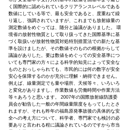
く国際的に認められているクリアランスレベルである
数値にしている等で、最も安全であると、度重ねて繰
り返し、強調されていますが、これまでも放射線量の
測定数値をめぐっては、随分と論議がありました。 環
境省の放射性物質として取り扱ってきた国際基準に基
づく取扱いが放射性物質対処特別措置法での新たな基
準を設けましたが、その数値そのものの根拠からして
議論がありした。要は数値をめぐっての安全基準につ
いても専門家の方々による科学的知見によって安全な
ものとおっしゃられても、市民的には何の数字が安全
安心を保障するのかが充分に理解・納得できません。
例えば、線量測定でも量や場所、天候等々、いろいろ
と変化がありますし、作業数値も労働時間や作業方法
等々あろうと思います。 2007年の国際放射線防護委
員会が勧告した一般の年間線量限度をもってしたとさ
れますが、それも昨年の福島原発事故後の具体的な安
全への考え方について、科学者、専門家でも検討の必
要ありと言われる程に議論されているのですから市当