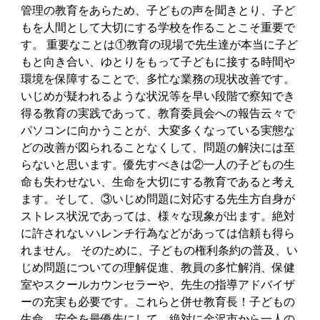
管理の教育をあらため、子どもの声を聞きとり、子ど
もを人間として大切にする学校を作ることこそ重要で
す。 重要なことは①教育の現場で先生達が本当に子ど
もと向き合い、ゆとりをもって子どもに接する時間や
環境を保障することで、多忙な業務の現状改善です。
いじめが疑われるような状況等を早い段階で察知でき
得る教育の実践であって、教育委員会への報告云々で
パソコンに向かうことが、大変多くなっている実態な
どの改善が図られることなくして、問題の解決には至
らないと思います。優先すべきは②一人の子どもの生
命も失わせない、生命を大切にする教育であると考え
ます。そして、③いじめ問題に対応する先生方自身が
ストレス状況であっては、様々な現象が出ます。絶対
に許されないハレンチ行為などがあっては信頼も得ら
れません。 そのために、子どもの権利条約の普及、い
じめ問題についての理解促進、教員の多忙解消、保健
室やスクールカウンセラーや、先生の指導アドバイザ
ーの充実も必要です。これらと併せ教育長！子どもの
生命、安全を最優先にして、絶対に金沢市から一人の