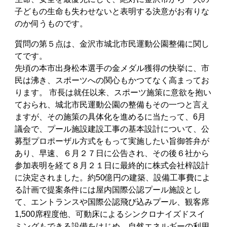
子どもの生命も失わせないと表明する決意がお有りな
のか伺うものです。
質問の第５点は、金沢市城北市民運動公園整備に関し
てです。
先頃の本市出身松本選手の金メダル獲得の快挙に、市
民は沸き、スポーツへの関心もかつてなく高まってお
ります。 市長は就任以来、スポーツ施策に意欲を抱い
ておられ、城北市民運動公園の整備もその一つと言え
ますが、その施策の具体化を進めるに当たって、6月
議会で、プール施設建設工事の基本設計について、公
募型プロポーザル方式をもって実施したい旨御答弁が
あり、早速、６月２７日に公告され、その後６社から
参加表明を経て８月２１日に最終的に株式会社梓設計
に決定されました。約50億円の建築、設備工事費によ
る計画で提案条件には屋内国際公認プール施設とし
て、エントランスや国際公認飛び込みプール、観客席
1,500席程度他、可動床によるシンクロナイズドスイ
ミングもできる設備をはじめ、自然エネルギーの利用