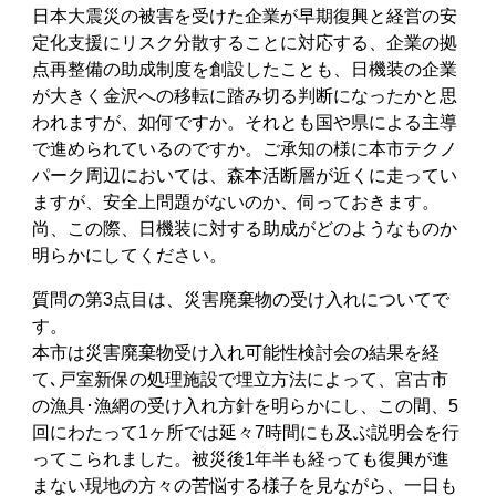
日本大震災の被害を受けた企業が早期復興と経営の安
定化支援にリスク分散することに対応する、企業の拠
点再整備の助成制度を創設したことも、日機装の企業
が大きく金沢への移転に踏み切る判断になったかと思
われますが、如何ですか。それとも国や県による主導
で進められているのですか。ご承知の様に本市テクノ
パーク周辺においては、森本活断層が近くに走ってい
ますが、安全上問題がないのか、伺っておきます。
尚、この際、日機装に対する助成がどのようなものか
明らかにしてください。
質問の第3点目は、災害廃棄物の受け入れについてで
す。
本市は災害廃棄物受け入れ可能性検討会の結果を経
て､戸室新保の処理施設で埋立方法によって、宮古市
の漁具･漁網の受け入れ方針を明らかにし、この間、5
回にわたって1ヶ所では延々7時間にも及ぶ説明会を行
ってこられました。被災後1年半も経っても復興が進
まない現地の方々の苦悩する様子を見ながら、一日も