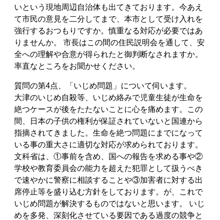
いという現地周辺自治体も出てきております。今あえ
て市民の意見を二分してまで、本市として受け入れを
強行するおつもりですか。慎重なる対応が必要ではあ
りませんか。 市長はこの間の住民説明会を通して、安
全への理解や合意が得られたと御判断なされますか。
率直なところをお聞かせください。
質問の第4点、「いじめ問題」について伺います。
大津のいじめ自殺等、いじめ絡みで児童生徒が生命を
絶つケースが後をたたないことに心を痛めます。この
間、日本の子供の権利が保証されていないと国連から
指摘されてきました。生命を絶つ問題にまでになって
いる事の重大さに適切な対応が求められております。
文科省は、①事前を含め、国への報告を求める事や②
学校や教育委員会の能力を超えた犯罪として扱うべき
で速やかに警察に相談することや③加害者に対する出
席停止等を盛り込む方針をしております。が、これで
いじめ問題が解決するものではないと思います。 いじ
めを多発、深刻化させている要因である過度の競争と