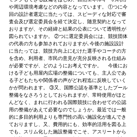
や周辺環境考慮などの内容となっています。 ①つに今
回の設計者選定に当たっては、スピーディな対応で審
査会及び選定委員会を経て決定し、随意契約となって
おりますが、その経緯と結果の公表について透明性が
図られていますか。 ②つに選定委員会には、競技団体
の代表の方も参加されておりますが､今後の施設設計
に当たっては、競技力向上にむけた選手やコーチの方
を含め、利用者、市民の意見が充分反映される仕組み
が必要ですが、どのようにお考えですか。 今後にお
ける子ども用屋内広場の整備についても、主人公であ
る子どもたちや関係者の声がどれ程迄に反映していく
かが問われます。 ③又、国際公認を基準としたプール
整備をなさろうとしておられますが、常時使用がほと
んどなく、まれに行われる国際競技に合わせての公認
用の整備があえて必要なのでしょうか。最近では一般
的に多目的利用よりも専門性の高い施設化が進んでき
ておりますし、又、費用的にも、効率的活用を図る上
でも、スリム化した施設整備でこそ、アスリートから