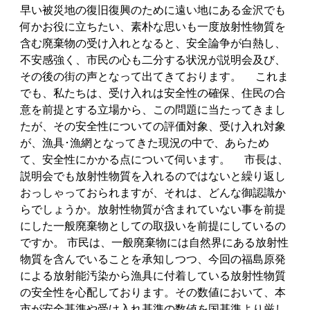
早い被災地の復旧復興のために遠い地にある金沢でも
何かお役に立ちたい、素朴な思いも一度放射性物質を
含む廃棄物の受け入れとなると、安全論争が白熱し、
不安感強く、市民の心も二分する状況が説明会及び、
その後の街の声となって出てきております。 これま
でも、私たちは、受け入れは安全性の確保、住民の合
意を前提とする立場から、この問題に当たってきまし
たが、その安全性についての評価対象、受け入れ対象
が、漁具･漁網となってきた現況の中で、あらため
て、安全性にかかる点について伺います。 市長は、
説明会でも放射性物質を入れるのではないと繰り返し
おっしゃっておられますが、それは、どんな御認識か
らでしょうか。放射性物質が含まれていない事を前提
にした一般廃棄物としての取扱いを前提にしているの
ですか。 市民は、一般廃棄物には自然界にある放射性
物質を含んでいることを承知しつつ、今回の福島原発
による放射能汚染から漁具に付着している放射性物質
の安全性を心配しております。その数値において、本
市が安全基準や受け入れ基準の数値を国基準より厳し