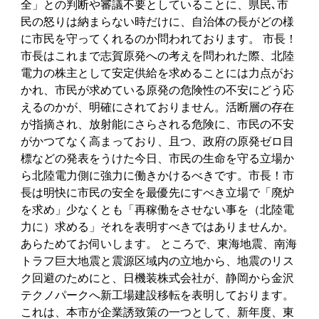
全」との判断や審議不要としていることに、県民､市
民の怒りは納まらない時だけに、自治体の長がどの様
に市民を守ってくれるのか問われております。 市長！
市長はこれまで志賀原発への考えを問われた際、北陸
電力の株主として安定供給を求めることには力点がお
かれ、市民が求めている原発の危険性の不安にどう応
えるのかが、明確にされておりません。活断層の存在
が指摘され、放射能にさらされる危険に、市民の不安
がかつてなく高まっており、且つ、政府の原発ゼロ目
標などの発表をうけた今日、市民の生命を守る立場か
ら北陸電力側に強力に働きかけるべきです。市長！市
長は明快に市民の安全を最優先にすべき立場で「廃炉
を求め」少なくとも「再稼働をさせない事を（北陸電
力に）求める」それを表明すべきではありませんか。
あらためてお伺いします。 ところで、東海地震、南海
トラフ巨大地震と震源区域内の立地から、地震のリス
ク回避のためにと、日機装株式会社が、静岡から金沢
テクノパークへ新工場建設移転を表明しております。
これは、本市が企業誘致策の一つとして、新年度、東