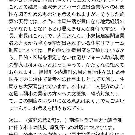
これとて結局、金沢テクノパーク進出企業等への利便
性を図るためのものとも考えられますが、そうした施
策の実行では、本当に市民生活が豊になり地元経済の
たてなおしとなれるとは思えませんが如何ですか。 市
長、市長はこれまで、大工さんら、小規模建築関連業
者の方々から強く要望が出されている住宅リフォーム
制度については、目的別の支援制度を実施しているか
ら、目的・区域を限定しない住宅リフォーム助成制度
の導入は考えないとおっしゃって、かたくなに拒んで
おられます。 津幡町や内灘町の周辺自治体をはじめ全
国多くの自治体で業者への仕事出しとして実施し、住
民から大変喜ばれています。本市は、一人親方のよう
な最も弱小の業者の方々への支援策、経済対策とし
て、この制度をおやりになる意思はあくまでもござい
ませんか。お考えを問うものです。
次に、（質問の第2点は、）南海トラフ巨大地震予測
に伴う本市の防災･原発等への対応についてです。
先日、公表された南海トラフ巨大地震の被害想定によ