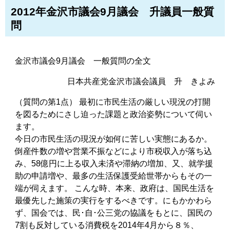
2012年金沢市議会9月議会 升議員一般質
問
金沢市議会9月議会 一般質問の全文
日本共産党金沢市議会議員 升 きよみ
（質問の第1点） 最初に市民生活の厳しい現況の打開
を図るためにさし迫った課題と政治姿勢について伺い
ます。
今日の市民生活の現況が如何に苦しい実態にあるか。
倒産件数の増や営業不振などにより市税収入が落ち込
み、58億円に上る収入未済や滞納の増加、又、就学援
助の申請増や、最多の生活保護受給世帯からもその一
端が伺えます。 こんな時、本来、政府は、国民生活を
最優先した施策の実行をするべきです。にもかかわら
ず、国会では、民･自･公三党の協議をもとに、国民の
7割も反対している消費税を2014年4月から８％、