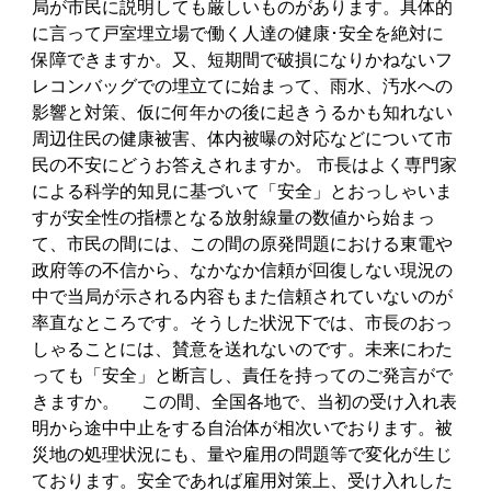
局が市民に説明しても厳しいものがあります。具体的
に言って戸室埋立場で働く人達の健康･安全を絶対に
保障できますか。又、短期間で破損になりかねないフ
レコンバッグでの埋立てに始まって、雨水、汚水への
影響と対策、仮に何年かの後に起きうるかも知れない
周辺住民の健康被害、体内被曝の対応などについて市
民の不安にどうお答えされますか。 市長はよく専門家
による科学的知見に基づいて「安全」とおっしゃいま
すが安全性の指標となる放射線量の数値から始まっ
て、市民の間には、この間の原発問題における東電や
政府等の不信から、なかなか信頼が回復しない現況の
中で当局が示される内容もまた信頼されていないのが
率直なところです。そうした状況下では、市長のおっ
しゃることには、賛意を送れないのです。未来にわた
っても「安全」と断言し、責任を持ってのご発言がで
きますか。 この間、全国各地で、当初の受け入れ表
明から途中中止をする自治体が相次いでおります。被
災地の処理状況にも、量や雇用の問題等で変化が生じ
ております。安全であれば雇用対策上、受け入れした