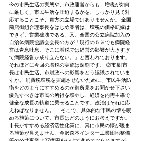
今の市民生活の実態や、市政運営からも、増税が如何
に厳しく、市民生活を圧迫するかを、しっかり見て対
応することこそ、貴方の立場ではありませんか。 全国
商店街組合理事長をはじめ業者は、増税の価格転嫁は
できず、営業破壊である。又、全国の公立病院加入の
自治体病院協議会会長の方が「現行の５％でも病院経
営は青息吐息、そこに増税では経営の影響が大きすぎ
て病院経営が成り立たない。」と言われております。
それほどに今回の増税の実施は深刻です。 ②市長!市
長は市民生活、市財政への影響をどう認識されていま
すか。 消費税増税を実施させないために、市民生活防
衛をどのようにすすめるのか御所見をお聞かせ下さい
優先すべきは市民の所得を増やし、経済を内需主導で
健全な成長の軌道に乗せることです。政治はそれに応
えねばなりません。 そこで、具体的な市民の懐を暖
める施策について、市長はどのようにお考えですか。
市長がすすめる経済活性化策に、真に市民の懐が暖ま
る施策が見えません。金沢森本インター工業団地整備
等の公共事業は27億円をかけて進めておられますが、