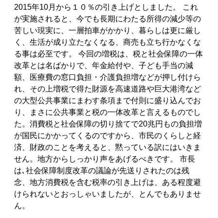
2015年10月から１０％の引き上げとしました。 これ
が実施されると、今でも長期にわたる所得の減少等の
苦しい現実に、一層拍車がかかり、暮らしは更に厳し
く、生活が成り立たなくなる、商売も立ち行かなくな
る事は必至です。 今回の増税は、税と社会保障の一体
改革とは名ばかりで、年金給付や、子ども手当の減
額、医療費の窓口負担・介護負担増などが押し付けら
れ、その上増税で得た財源を高速道路や巨大港湾など
の大型公共事業にまわす条項まで付則に盛り込んでお
り、まさに公共事業と税の一体改革と言えるものでし
た。消費税と社会保障の切り捨てで20兆円もの負担増
が国民にかかってくるのですから、市民のくらしと経
済、財政のことを考えると、黙っている訳にはいきま
せん。地方からしっかり声をあげるべきです。 市長
は､社会保障制度改革の議論が先送りされたのは残
念、地方消費税を含む税率の引き上げは、ある程度避
けられないとおっしゃいましたが、とんでもありませ
ん。