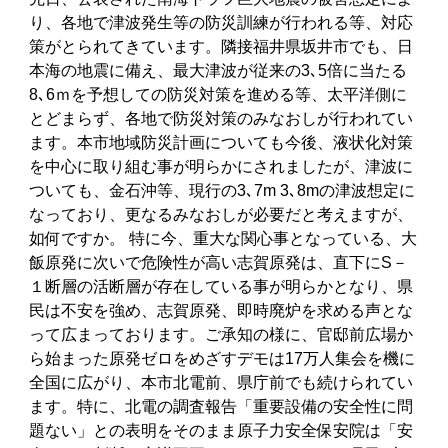
り、各地で津波発生等の防災訓練が行われる等、対応
策がとられてきています。隣接福井県坂井市でも、日
本海の地震に備え、最大津波が従来の3､5倍に当たる
8､6ｍを予想しての防災対策を進める等、太平洋側に
とどまらず、各地で防災対策のみなおしが行われてい
ます。本市地域防災計画についても今後、液状化対策
を中心に取り組む事が明らかにされましたが、津波に
ついても、金石沖等、現行の3､7m 3､8mの津波想定に
なっており、更なるみなおしが必要だと考えますが、
如何ですか。 特に今、重大な関心事となっている、大
飯原発に次いで危険性が高い志賀原発は、直下にS－
１断層の活断層が存在している事が明らかとなり、県
民は不安を強め、志賀原発、即時廃炉を求める声とな
って広まっております。ご承知の様に、官邸前広場か
ら始まった原発ゼロをめざすデモは17万人集会を機に
全国に広がり、本市北電前、県庁前でも続けられてい
ます。特に、北電の調査報告「重要設備の安全性に問
題ない」との表明をそのまま原子力安全保安院は「安