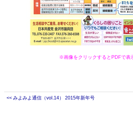
※画像をクリックするとPDFで表
<< みよみよ通信（vol.14） 2015年新年号