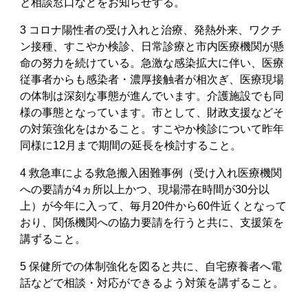
と相談窓口などをお知らせする。
3 コロナ陽性者の受け入れと治療、発熱外来、ワクチ
ン接種、すこやか検診、日常診療と市内医療機関が懸
命の努力を続けている。急激な感染拡大に伴い、医療
従事者からも感染者・濃厚接触者が相次ぎ、医療現場
の体制は深刻な事態が進んでいます。介護施設でも同
様の事態となっています。市として、財政支援などそ
の対策強化をはかること。すこやか検診について昨年
同様に12月まで期間の延長を検討すること。
4 救急車による救急搬入困難事例（受け入れ医療機関
への要請が4ヵ所以上かつ、現場滞在時間が30分以
上）が今年に入って、毎月20件から60件近くとなって
おり、関係機関への協力要請を行うと共に、支援策を
講ずること。
5 保健所での体制強化を図ると共に、自宅療養者へ電
話などで相談・対応ができるよう対策を講ずること。