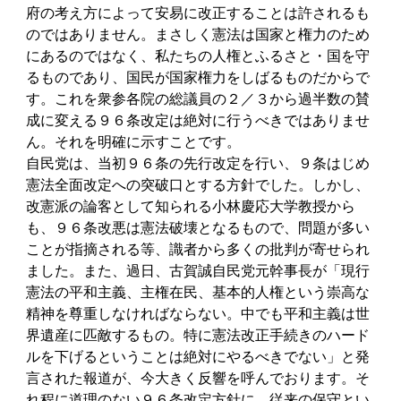
府の考え方によって安易に改正することは許されるも
のではありません。まさしく憲法は国家と権力のため
にあるのではなく、私たちの人権とふるさと・国を守
るものであり、国民が国家権力をしばるものだからで
す。これを衆参各院の総議員の２／３から過半数の賛
成に変える９６条改定は絶対に行うべきではありませ
ん。それを明確に示すことです。
自民党は、当初９６条の先行改定を行い、９条はじめ
憲法全面改定への突破口とする方針でした。しかし、
改憲派の論客として知られる小林慶応大学教授から
も、９６条改悪は憲法破壊となるもので、問題が多い
ことが指摘される等、識者から多くの批判が寄せられ
ました。また、過日、古賀誠自民党元幹事長が「現行
憲法の平和主義、主権在民、基本的人権という崇高な
精神を尊重しなければならない。中でも平和主義は世
界遺産に匹敵するもの。特に憲法改正手続きのハード
ルを下げるということは絶対にやるべきでない」と発
言された報道が、今大きく反響を呼んでおります。そ
れ程に道理のない９６条改定方針に、従来の保守とい