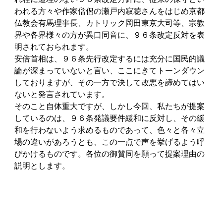
われる方々や作家僧侶の瀬戸内寂聴さんをはじめ京都
仏教会有馬理事長、カトリック岡田東京大司等、宗教
界や各界様々の方が異口同音に、９６条改定反対を表
明されておられます。
安倍首相は、９６条先行改定するには充分に国民的議
論が深まっていないと言い、ここにきてトーンダウン
しておりますが、その一方で決して改悪を諦めてはい
ないと発言されています。
そのこと自体重大ですが、しかし今回、私たちが提案
しているのは、９６条発議要件緩和に反対し、その緩
和を行わないよう求めるものであって、色々と各々立
場の違いがあろうとも、この一点で声を挙げるよう呼
びかけるものです。各位の御賛同を願って提案理由の
説明とします。