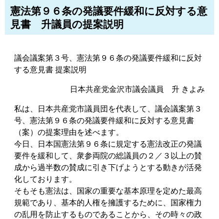
憲法第９６条の発議要件緩和に反対する意
見書 升議員の提案説明
議会議案第３号、憲法第９６条の発議要件緩和に反対
する意見書 提案説明
日本共産党金沢市議会議員 升 きよみ
私は、日本共産党市議員団を代表して、議会議案第３
号、憲法第９６条の発議要件緩和に反対する意見書
（案）の提案理由を述べます。
今日、日本国憲法第９６条に規定する憲法改正の発議
要件を緩和して、衆参両院の総議員の２／３以上の賛
成から過半数の賛成に引き下げようとする動きが活発
化しております。
そもそも憲法は、国家の重要な基本原理を定めた最高
規範であり、基本的人権を擁護するために、国家権力
の乱用を防止するものであることから、その時々の政