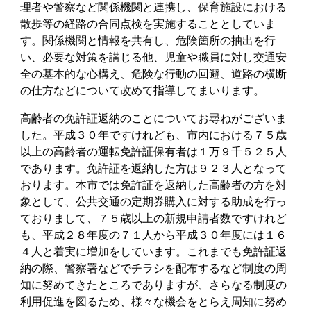
理者や警察など関係機関と連携し、保育施設における
散歩等の経路の合同点検を実施することとしていま
す。関係機関と情報を共有し、危険箇所の抽出を行
い、必要な対策を講じる他、児童や職員に対し交通安
全の基本的な心構え、危険な行動の回避、道路の横断
の仕方などについて改めて指導してまいります。
高齢者の免許証返納のことについてお尋ねがございま
した。平成３０年ですけれども、市内における７５歳
以上の高齢者の運転免許証保有者は１万９千５２５人
であります。免許証を返納した方は９２３人となって
おります。本市では免許証を返納した高齢者の方を対
象として、公共交通の定期券購入に対する助成を行っ
ておりまして、７５歳以上の新規申請者数ですけれど
も、平成２８年度の７１人から平成３０年度には１６
４人と着実に増加をしています。これまでも免許証返
納の際、警察署などでチラシを配布するなど制度の周
知に努めてきたところでありますが、さらなる制度の
利用促進を図るため、様々な機会をとらえ周知に努め