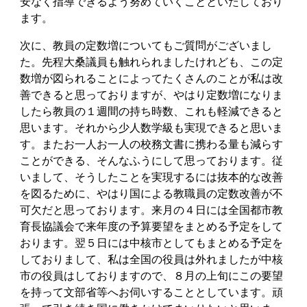
安なく指導できるよう努めていくことといたしており
ます。
次に、教員の定数増についてもご質問がございまし
た。先程大桑議員も触れられましたけれども、この定
数増が図られることによってたくさんのことが私は改
善できると思っておりますが、やはり定数増になりま
したら教員の１週間の持ち時数、これも軽減できると
思います。それから少人数学級も実現できると思いま
す。またお一人お一人の校務文書に携わる量も減らす
ことができる、そんなふうにして思っております。従
いまして、そうしたことを実現するには抜本的な改善
を図るために、やはり国による教職員の定数改善が不
可欠だと思っております。来月の４日には全国都市教
育長協議会で来年度の予算要望をまとめる予定をして
おります。翌５日には中核市としてもまとめる予定を
しておりまして、私は全国の役員は外れましたが中核
市の役員はしておりますので、８月の上旬にこの要望
を持って文部省等へお伺いすることとしています。頑