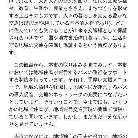
けではなく、人と人との交流を図り、住民の医療や福
祉、教育、生業や、農業をささえ、まちづくりを形成
する土台そのものです。人々の暮らしを支える豊かな
交通は(憲法が保障している基本的人権であり)、どこ
に住んでいても受けることが出来る交通権として保証
されるべきです。国や地方自治体は暮らしや、生活を
守る地域の交通を確保し保証するという責務がありま
す。
この観点から、本市の取り組みを見てみます。本市
においては地域住民が運営するバスの運行をサポート
する制度を持っています。それは、手厚い支援メニュ
ーで、地域の負担を軽減し，地域住民が運営するバス
の導入促進、交通のネットワークの充実につなげたい
としています。そういうことで、今までにも、いくつ
かの地域で住民が、地域運営交通実現の要望で頑張っ
ていると聞いています。しかし、まだまだ十分な広が
りを見せていません。
本市のなかには、地域独自の工夫や努力で、地域の