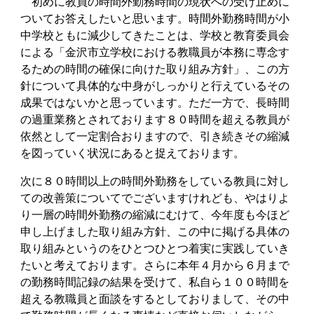
初めに教員の時間外勤務時間の現状への受け止めに
ついてお答えしたいと思います。時間外勤務時間が小
中学校ともに減少してきたことは、学校と教育委員会
による「金沢市立学校における教職員が本務に専念す
るための時間の確保に向けた取り組み方針」、この方
針について具体的な中身がしっかりと行えているその
成果ではないかと思っています。ただ一方で、長時間
の過重業務とされております８０時間を超える教員が
依然として一定割合おりますので、引き続きその縮減
を図っていく状況にあると捉えております。
次に８０時間以上の時間外勤務をしている教員に対し
ての改善策についてでございますけれども、やはりよ
り一層の時間外勤務の縮減にむけて、今年度も今ほど
申し上げました取り組み方針、この中に掲げる具体の
取り組みというのをひとつひとつ着実に実践していき
たいと考えております。さらに本年４月から６月まで
の勤務時間記録の結果を受けて、私自ら１００時間を
超える教職員と面談をするとしておりまして、その中