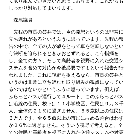
て取り組んでいきたいと思っております。これからも
しっかり対応してまいります。
－森尾議員
先程の市長の答弁では、今の発想というのは非常に
立ち遅れがあるというふうに思っています。先程の報
告の中で、全ての人が歳をとって車を運転しないとい
う決断を迫られるときがおとずれると、こう指摘を
し、全ての方々、そして高齢者を視野に入れた交通シ
ステムを含めて対応が今後必要ですよという報告が行
われました。これに視野を捉えるなら、市長の答弁と
いうのは非常に立ち遅れた取り組みの視点になってい
るのではないかというふうに思っています。例えば、
ふらっとバスが運行して４ルート、このふらっとバス
は沿線の住民、校下は１１小学校区、住民は９万３千
人、全体の２１％に過ぎません。６５歳以上の住民は
３万人です。全６５歳以上の市民に占める割合はわず
か２６%に過ぎません。そういう視野で考えると、全
ての住民と高齢者を視野に入れた交通システムや対策