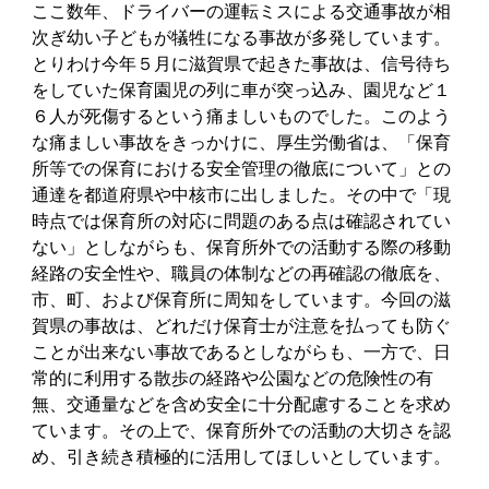
ここ数年、ドライバーの運転ミスによる交通事故が相
次ぎ幼い子どもが犠牲になる事故が多発しています。
とりわけ今年５月に滋賀県で起きた事故は、信号待ち
をしていた保育園児の列に車が突っ込み、園児など１
６人が死傷するという痛ましいものでした。このよう
な痛ましい事故をきっかけに、厚生労働省は、「保育
所等での保育における安全管理の徹底について」との
通達を都道府県や中核市に出しました。その中で「現
時点では保育所の対応に問題のある点は確認されてい
ない」としながらも、保育所外での活動する際の移動
経路の安全性や、職員の体制などの再確認の徹底を、
市、町、および保育所に周知をしています。今回の滋
賀県の事故は、どれだけ保育士が注意を払っても防ぐ
ことが出来ない事故であるとしながらも、一方で、日
常的に利用する散歩の経路や公園などの危険性の有
無、交通量などを含め安全に十分配慮することを求め
ています。その上で、保育所外での活動の大切さを認
め、引き続き積極的に活用してほしいとしています。