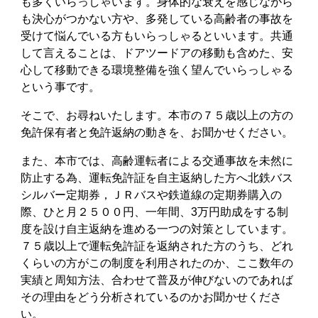
も多くいらっしゃいます。身体的な衰えを感じながら
も決心がつかない方や、多発している高齢者の事故を
受けて悩んでいる方もいらっしゃるといいます。共通
して言えることは、ドアツードアの移動も含めた、安
心して移動できる環境整備を強く望んでいらっしゃる
という事です。
そこで、お尋ねいたします。本市の７５歳以上の方の
免許保有者と免許返納の動きを、お聞かせください。
また、本市では、高齢運転者による交通事故を未然に
防止する為、運転免許証を自主返納した方へ北鉄バス
シルバー定期券，ＪＲバスや鉄道線の定期券購入の
際、ひと月２５００円、一年間、3万円助成をする制
度を設け自主返納を進める一つの対策としています。
７５歳以上で運転免許証を返納された方のうち、どれ
くらいの方がこの制度を利用されたのか、ここ数年の
実績と周知方法、合わせて普及が伸びないのであれば
その理由をどう分析されているのかお聞かせくださ
い。