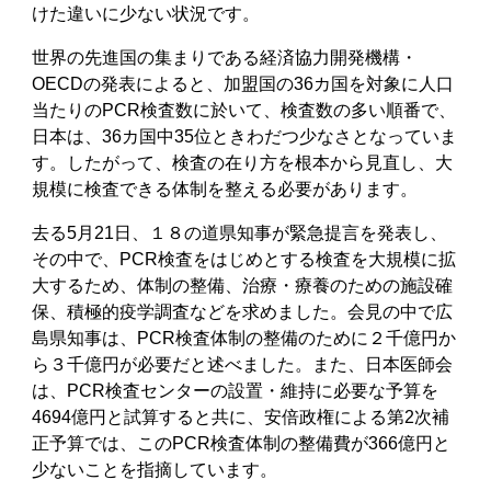
けた違いに少ない状況です。
世界の先進国の集まりである経済協力開発機構・
OECDの発表によると、加盟国の36カ国を対象に人口
当たりのPCR検査数に於いて、検査数の多い順番で、
日本は、36カ国中35位ときわだつ少なさとなっていま
す。したがって、検査の在り方を根本から見直し、大
規模に検査できる体制を整える必要があります。
去る5月21日、１８の道県知事が緊急提言を発表し、
その中で、PCR検査をはじめとする検査を大規模に拡
大するため、体制の整備、治療・療養のための施設確
保、積極的疫学調査などを求めました。会見の中で広
島県知事は、PCR検査体制の整備のために２千億円か
ら３千億円が必要だと述べました。また、日本医師会
は、PCR検査センターの設置・維持に必要な予算を
4694億円と試算すると共に、安倍政権による第2次補
正予算では、このPCR検査体制の整備費が366億円と
少ないことを指摘しています。