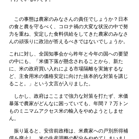
この事態は農家のみなさんの責任でしょうか？日本
の食と農を守るべく、コロナ禍の大変な状況の中で努
力を重ね、安定した食料供給をしてきた農家のみなさ
んの頑張りに政治が答えるべきではないでしょうか。
これに対し、全国知事会から昨年と今年の国への要望
の中にも、「米価下落が懸念されることから、新た
に、米の政府買い入れによる市場隔離を実施するな
ど、主食用米の価格安定に向けた抜本的な対策を講じ
ること。」という文言が入りました。
しかし、政府はここまで強力な対策を打たず、米価
暴落で農家がどんなに困っていても、年間７７万トン
ものミニマムアクセス米の輸入をやめようとしませ
ん。
振り返ると、安倍前政権は、米農家への戸別所得補
償を廃止し、米の生産調整の配分をやめてしまいまし