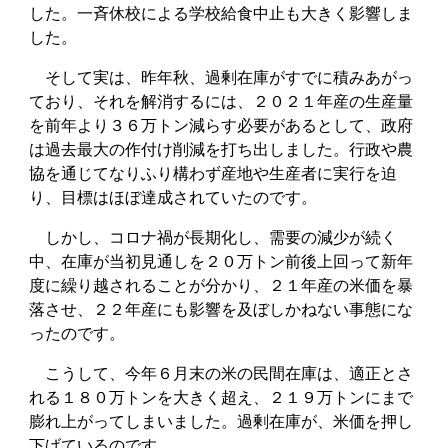
した。一斉休校による学校給食中止も大きく影響しま
した。
そして実は、昨年秋、過剰在庫がすでに積みあがっ
ており、それを解消するには、２０２１年産の生産量
を前年より３６万トン減らす必要があるとして、政府
は過去最大の作付け削減を打ち出しました。行政や農
協を通じてなりふり構わず産地や生産者に実行を迫
り、目標はほぼ達成されていたのです。
しかし、コロナ禍が長期化し、需要の減少が続く
中、在庫が当初見通しを２０万トン前後上回って新年
度に繰り越されることが分かり、２１年産の米価を暴
落させ、２２年産にも影響を及ぼしかねない事態にな
ったのです。
こうして、今年６月末の米の民間在庫は、適正とさ
れる１８０万トンを大きく超え、２１９万トンにまで
膨れ上がってしまいました。過剰在庫が、米価を押し
下げているのです。