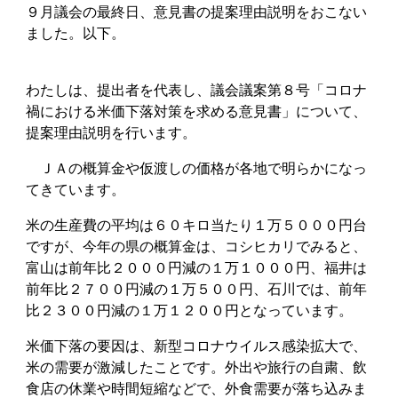
９月議会の最終日、意見書の提案理由説明をおこない
ました。以下。
わたしは、提出者を代表し、議会議案第８号「コロナ
禍における米価下落対策を求める意見書」について、
提案理由説明を行います。
ＪＡの概算金や仮渡しの価格が各地で明らかになっ
てきています。
米の生産費の平均は６０キロ当たり１万５０００円台
ですが、今年の県の概算金は、コシヒカリでみると、
富山は前年比２０００円減の１万１０００円、福井は
前年比２７００円減の１万５００円、石川では、前年
比２３００円減の１万１２００円となっています。
米価下落の要因は、新型コロナウイルス感染拡大で、
米の需要が激減したことです。外出や旅行の自粛、飲
食店の休業や時間短縮などで、外食需要が落ち込みま