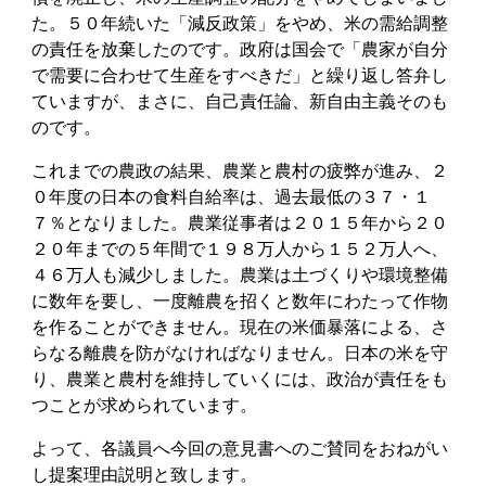
た。５０年続いた「減反政策」をやめ、米の需給調整
の責任を放棄したのです。政府は国会で「農家が自分
で需要に合わせて生産をすべきだ」と繰り返し答弁し
ていますが、まさに、自己責任論、新自由主義そのも
のです。
これまでの農政の結果、農業と農村の疲弊が進み、２
０年度の日本の食料自給率は、過去最低の３７・１
７％となりました。農業従事者は２０１５年から２０
２０年までの５年間で１９８万人から１５２万人へ、
４６万人も減少しました。農業は土づくりや環境整備
に数年を要し、一度離農を招くと数年にわたって作物
を作ることができません。現在の米価暴落による、さ
らなる離農を防がなければなりません。日本の米を守
り、農業と農村を維持していくには、政治が責任をも
つことが求められています。
よって、各議員へ今回の意見書へのご賛同をおねがい
し提案理由説明と致します。