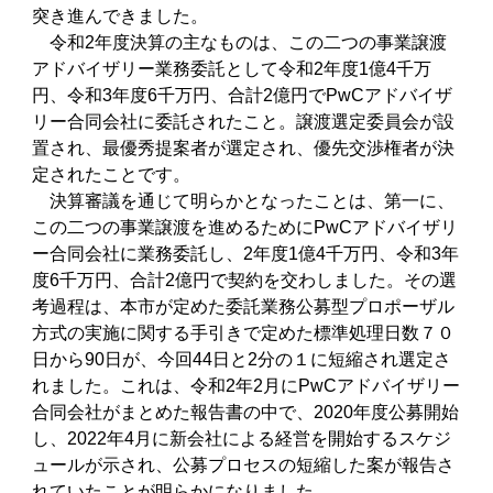
突き進んできました。
令和2年度決算の主なものは、この二つの事業譲渡
アドバイザリー業務委託として令和2年度1億4千万
円、令和3年度6千万円、合計2億円でPwCアドバイザ
リー合同会社に委託されたこと。譲渡選定委員会が設
置され、最優秀提案者が選定され、優先交渉権者が決
定されたことです。
決算審議を通じて明らかとなったことは、第一に、
この二つの事業譲渡を進めるためにPwCアドバイザリ
ー合同会社に業務委託し、2年度1億4千万円、令和3年
度6千万円、合計2億円で契約を交わしました。その選
考過程は、本市が定めた委託業務公募型プロポーザル
方式の実施に関する手引きで定めた標準処理日数７０
日から90日が、今回44日と2分の１に短縮され選定さ
れました。これは、令和2年2月にPwCアドバイザリー
合同会社がまとめた報告書の中で、2020年度公募開始
し、2022年4月に新会社による経営を開始するスケジ
ュールが示され、公募プロセスの短縮した案が報告さ
れていたことが明らかになりました。