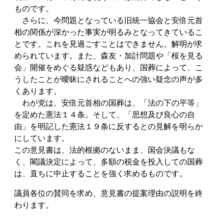
ものです。
さらに、今問題となっている旧統一協会と安倍元首
相の関係が深かった事実が明るみとなってきているこ
とです。これを見過ごすことはできません。解明が求
められています。また、森友・加計問題や「桜を見る
会」開催をめぐる疑惑などもあり、国葬によって、こ
うしたことが曖昧にされることへの強い疑念の声が多
くあります。
わが党は、安倍元首相の国葬は、「法の下の平等」
を定めた憲法１４条。そして、「思想及び良心の自
由」を明記した憲法１９条に反するとの見解を明らか
にしています。
この意見書は、法的根拠のないまま、国会決議もな
く、閣議決定によって、多額の税金を投入しての国葬
は、直ちに中止することを強く求めるものです。
議員各位の賛同を求め、意見書の提案理由の説明を終
わります。