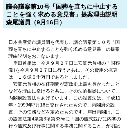
議会議案第10号「国葬を直ちに中止する
ことを強く求める意見書」提案理由説明
森尾議員（9月16日）
日本共産党市議員団を代表し、議会議案第１０号「国
葬を直ちに中止することを強く求める意見書」の提案
理由説明をおこないます。
岸田首相は、今月９月２７日に安倍元首相の「国葬
儀｣を今月９月２７日に行うと共に、その費用の概算
は、１６億６千万円であるとしました。
安倍元首相の在任期間が憲政史上最も長かったこと
などを理由に挙げると共に、その法的根拠について、
内閣府設置法をあげています。この設置法は、平成11
年・1999年7月16日交付されたもので、内閣府の設
置、その任務などを定めたものです。岸田内閣は、こ
の設置法第4条第3項第33号に「国の儀式並びに内閣の
行う儀式及び行事に関する事務に関すること」が明記