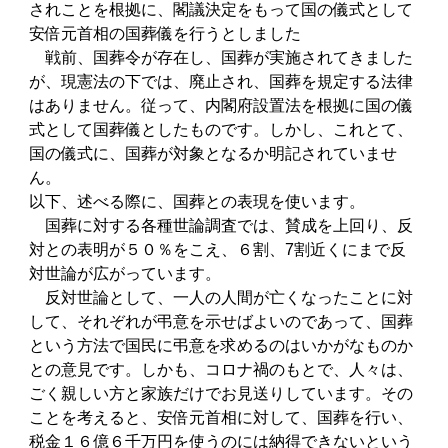
されことを根拠に、閣議決定をもって国の儀式として
安倍元首相の国葬儀を行うとしました
戦前、国葬令が存在し、国葬が実施されてきました
が、現憲法の下では、廃止され、国葬を規定する法律
はありません。従って、内閣府設置法を根拠に国の儀
式として国葬儀としたものです。しかし、これとて、
国の儀式に、国葬が対象となるか明記されていませ
ん。
以下、述べる際に、国葬との表現を使います。
国葬に対する各種世論調査では、賛成を上回り、反
対との表明が５０％をこえ、６割、7割近くにまで反
対世論が広がっています。
反対世論として、一人の人間が亡くなったことに対
して、それぞれが弔意を示せばよいのであって、国葬
という方法で国民に弔意を求めるのはいかがなものか
との意見です。しかも、コロナ禍のもとで、人々は、
ごく親しい方と家族だけでお見送りしています。その
ことを考えると、安倍元首相に対して、国葬を行い、
税金１６億６千万円を使うのには納得できないという