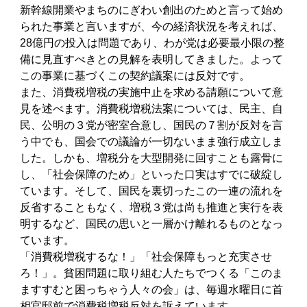
新幹線開業やまちのにぎわい創出のためと言って始め
られた事業と言いますが、今の経済状況を考えれば、
28億円の投入は問題であり、わが党は必要最小限の整
備に見直すべきとの見解を表明してきました。よって
この事業に基づくこの契約議案には反対です。
また、消費税増税の実施中止を求める請願について意
見を述べます。消費税増税法案については、民主、自
民、公明の３党が密室合意し、国民の７割が反対を言
う中でも、国会での議論が一切ないまま強行成立しま
した。しかも、増税分を大型開発に回すことも露骨に
し、「社会保障のため」といった口実はすでに破綻し
ています。そして、国民を裏切ったこの一連の流れを
反省することもなく、増税３党は尚も推進と実行を表
明するなど、国民の思いと一層かけ離れるものとなっ
ています。
「消費税増税するな！」「社会保障もっと充実させ
ろ！」。貧困問題に取り組む人たちでつくる「このま
ますすむと困っちゃう人々の会」は、毎週水曜日に首
相官邸前で消費税増税反対を訴えています。