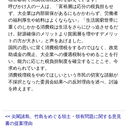
呼びかけ人の一人は、「富裕層は応分の税負担もせ
ず、大企業は内部留保があるにもかかわらず、労働者
の福利厚生や給料はよくならない」「生活困窮世帯に
重くのしかかる消費税は生活をさらにひっ迫させるだ
け。財源確保のメリットより貧困層を増やすデメリッ
トの方が大きい」と声をあげました。
国民の思いに背く消費税増税をするのではなく、政党
助成金の廃止、大企業への優遇税制をやめることを行
い、能力に応じた税負担制度を確立することこそ、今
求められています。
消費税増税をやめてほしいという市民の切実な請願が
不採択となった委員会結果への反対理由を述べ、討論
を終えます。
<< 尖閣諸島、竹島をめぐる領土・領有問題に関する意見
書の提案理由