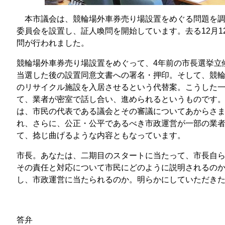
本市議会は、競輪場外車券売り場設置をめぐる問題を調
委員会を設置し、証人喚問を開始しています。去る12月1
問が行われました。
競輪場外車券売り場設置をめぐって、4年前の市長選挙立
当選した後の設置同意文書への署名・押印。そして、競
のリサイクル施設を入居させるという代替案。こうした
て、業者が密室で話し合い、進められるというものです
は、市民の代表である議会とその審議についてあからさ
れ、さらに、公正・公平であるべき市政運営が一部の業
て、捻じ曲げるような内容ともなっています。
市長。あなたは、二期目のスタートに当たって、市長自
その責任と対応について市民にどのように説明されるの
し、市政運営に当たられるのか。明らかにしていただき
答弁