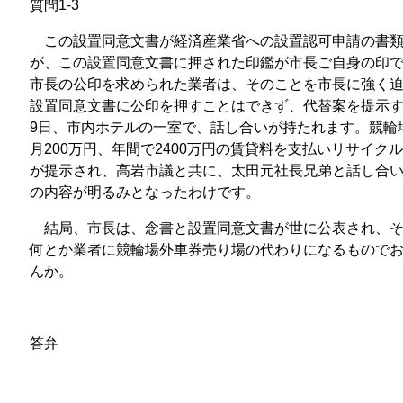
質問1-3
この設置同意文書が経済産業省への設置認可申請の書類
が、この設置同意文書に押された印鑑が市長ご自身の印
市長の公印を求められた業者は、そのことを市長に強く
設置同意文書に公印を押すことはできず、代替案を提示す
9日、市内ホテルの一室で、話し合いが持たれます。競輪
月200万円、年間で2400万円の賃貸料を支払いリサイ
が提示され、高岩市議と共に、太田元社長兄弟と話し合
の内容が明るみとなったわけです。
結局、市長は、念書と設置同意文書が世に公表され、そ
何とか業者に競輪場外車券売り場の代わりになるもので
んか。
答弁