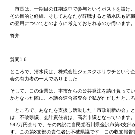
市長は、一期目の任期途中で参与というポストを設け、
その目的と経緯、そしてあなたが辞職すると清水氏も辞
の登用についてどのように考えておられるのか伺います
答弁
質問1-6
ところで、清水氏は、株式会社ジェスクホリウチという
会の有力者の一人でありました。
そして、この企業は、本市からの公共発注を請け負って
かとなった際に、本議会連合審査会で私がただしたとこ
ところで、あなたを支援し活動した「市政刷新の会」と
は、不破県議、会計責任者は、高岩市議となっています
542万円余りで、その内訳に自民党石川県金沢市第8支部
す。この第8支部の責任者は不破県議です。この収支報告