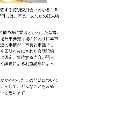
査する特別委員会いわゆる百条
2日には、市長、あなたの証人喚
候補の際に業者とかわした念書。
輪場外車券売り場の代わりに本市
一連の事柄が、市長と市議そし
。今回明るみにされた会話記録
まに否定、冒涜する内容が語ら
者や議員による利益誘導によっ
らがかかわったこの問題について
か。そして、どんなことを反省
たいと思います。